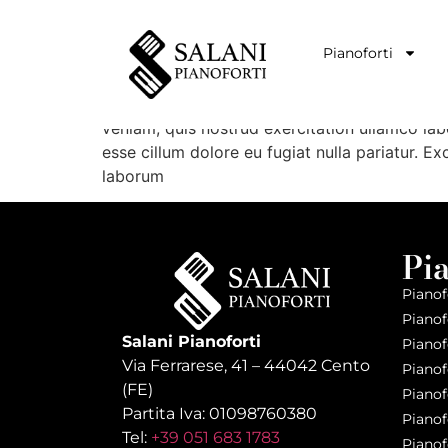
Il pianoforte regis
Pianoforti
Lorem ipsum dolor sit amet, consectetur adip
veniam, quis nostrud exercitation ullamco labo
esse cillum dolore eu fugiat nulla pariatur. E
laborum
Pi
Pianof
Pianof
Salani Pianoforti
Pianof
Via Ferrarese, 41 – 44042 Cento
Pianofo
(FE)
Pianof
Partita Iva: 01098760380
Pianof
Tel:
+39 051 683 1783
Pianof