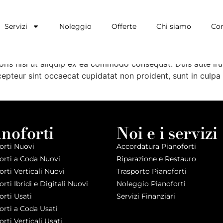
trato
Servizi
Noleggio
Offerte
Chi siamo
Con
iscing elit, sed do eiusmod tempor incididunt ut labore et
ris nisi ut aliquip ex ea commodo consequat. Duis aute irur
xcepteur sint occaecat cupidatat non proident, sunt in culpa 
anoforti
Noi e i servizi
orti Nuovi
Accordatura Pianoforti
orti a Coda Nuovi
Riparazione e Restauro
orti Verticali Nuovi
Trasporto Pianoforti
rti Ibridi e Digitali Nuovi
Noleggio Pianoforti
orti Usati
Servizi Finanziari
orti a Coda Usati
orti Verticali Usati