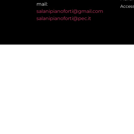
mail:
Access
salanipianoforti@gmail.com
salanipianoforti@pec.it