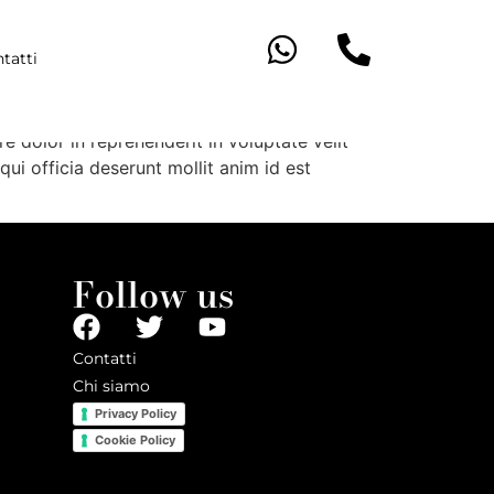
tatti
 dolore magna aliqua. Ut enim ad minim
e dolor in reprehenderit in voluptate velit
qui officia deserunt mollit anim id est
Follow us
Contatti
Chi siamo
Privacy Policy
Cookie Policy